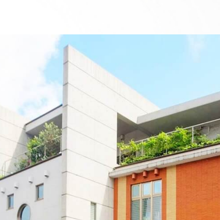
ゲ
ー
シ
ョ
ン